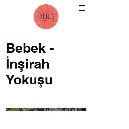
Bebek -
İnşirah
Yokuşu